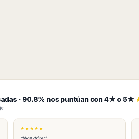
ficadas · 90.8% nos puntúan con 4★ o 5★
je.
★★★★★
“Nice driver”