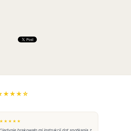
★★★★☆
★★★★★
“Jedynie brakowało mi instrukcji dot spotkania z