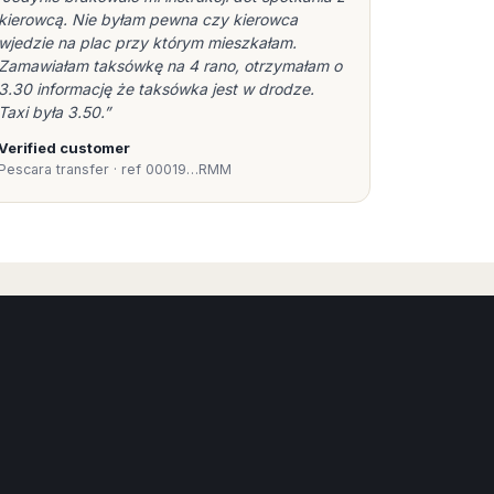
kierowcą. Nie byłam pewna czy kierowca
wjedzie na plac przy którym mieszkałam.
Zamawiałam taksówkę na 4 rano, otrzymałam o
3.30 informację że taksówka jest w drodze.
Taxi była 3.50.”
Verified customer
Pescara transfer · ref 00019…RMM
Book Taxi Group
Support - usually replies in minutes